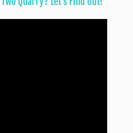
 Two Quarry? Let’s Find Out!