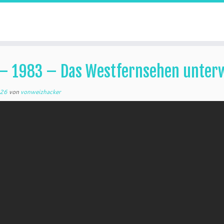
– 1983 – Das Westfernsehen unterw
026
von
vonweizhacker