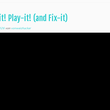
t! Play-it! (and Fix-it)
2026
von
vonweizhacker