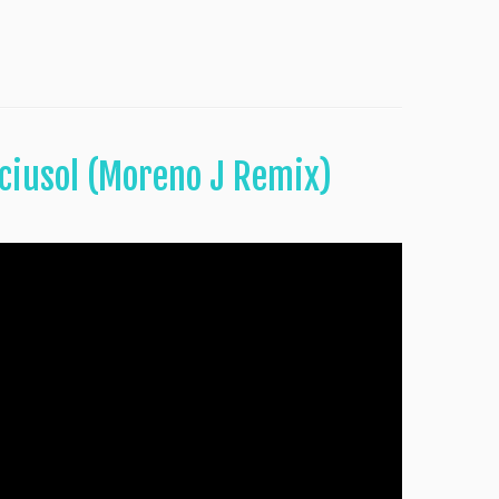
ciusol (Moreno J Remix)