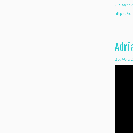
29. März 
https://i
Adri
15. März 