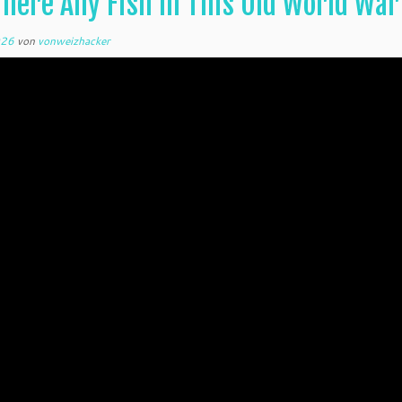
There Any Fish In This Old World War
026
von
vonweizhacker