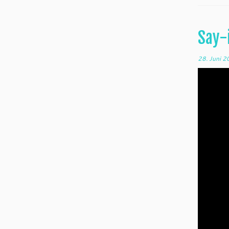
Say-i
28. Juni 