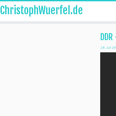
ChristophWuerfel.de
Zum
Inhalt
DDR 
springen
18. Juli 2