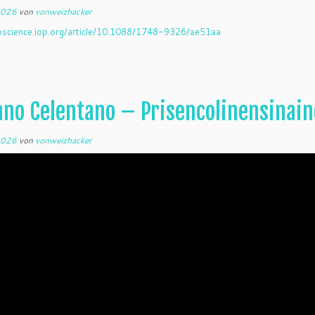
2026
von
vonweizhacker
opscience.iop.org/article/10.1088/1748-9326/ae51aa
ano Celentano – Prisencolinensinain
2026
von
vonweizhacker