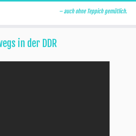
– auch ohne Teppich gemütlich.
egs in der DDR